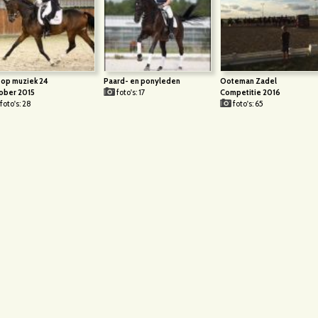
 op muziek 24
Paard- en ponyleden
Ooteman Zadel
ober 2015
foto's: 17
Competitie 2016
foto's: 28
foto's: 65