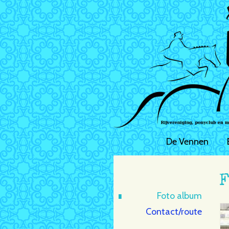
De Vennen
F
Foto album
Contact/route