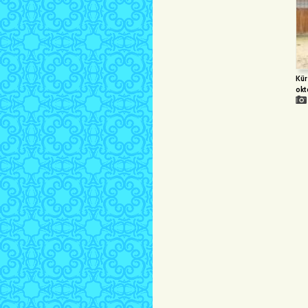
Kür
okt