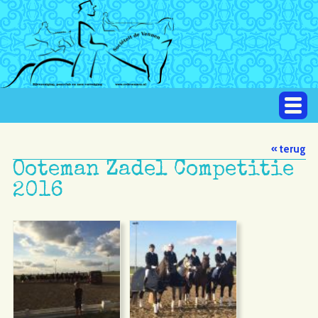
« terug
Ooteman Zadel Competitie
2016