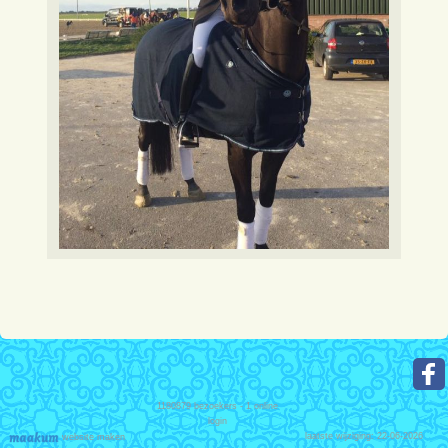
1180879
bezoekers - 1 online
login
laatste wijziging: 22-06-2026
website maken