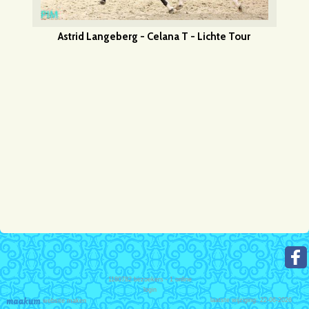
Astrid Langeberg - Celana T - Lichte Tour
1180782
bezoekers - 1 online
login
laatste wijziging: 22-06-2026
website maken