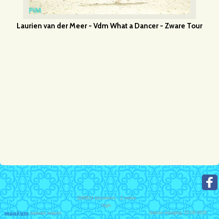
Laurien van der Meer - Vdm What a Dancer - Zware Tour
1180834
bezoekers - 2 online
login
laatste wijziging: 22-06-2026
website maken