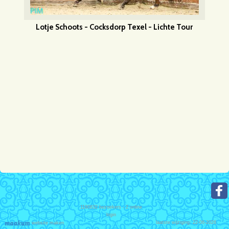
Lotje Schoots - Cocksdorp Texel - Lichte Tour
1180832
bezoekers - 2 online
login
laatste wijziging: 22-06-2026
website maken