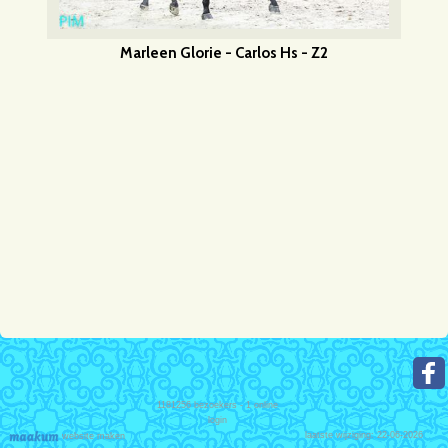
Marleen Glorie - Carlos Hs - Z2
1181256
bezoekers - 1 online
login
laatste wijziging: 22-06-2026
website maken