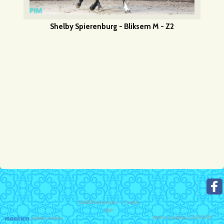
Shelby Spierenburg - Bliksem M - Z2
1180887
bezoekers - 2 online
login
laatste wijziging: 22-06-2026
website maken