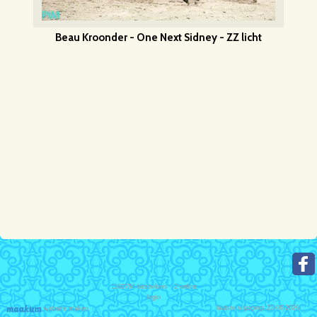
Beau Kroonder - One Next Sidney - ZZ licht
1180784
bezoekers - 2 online
login
laatste wijziging: 22-06-2026
website maken